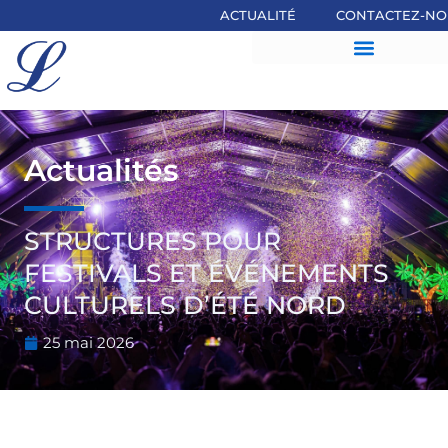
Aller
ACTUALITÉ
CONTACTEZ-NO
au
contenu
Actualités
STRUCTURES POUR
FESTIVALS ET ÉVÉNEMENTS
CULTURELS D’ÉTÉ NORD
25 mai 2026