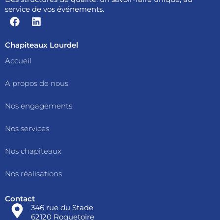
service de vos événements.
F
L
a
i
c
n
e
k
Chapiteaux Lourdel
b
e
Accueil
o
d
o
i
A propos de nous
k
n
Nos engagements
Nos services
Nos chapiteaux
Nos réalisations
Contact
346 rue du Stade
62120 Roquetoire