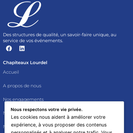
Des structures de qualité, un savoir-faire unique, au
service de vos événements.
F
L
a
i
c
n
e
k
Chapiteaux Lourdel
b
e
Accueil
o
d
o
i
A propos de nous
k
n
Nos engagements
Nous respectons votre vie privée.
Nos services
Les cookies nous aident à améliorer votre
expérience, à vous proposer des contenus
Nos chapiteaux
personnalisés et à analyser notre trafic. Vous