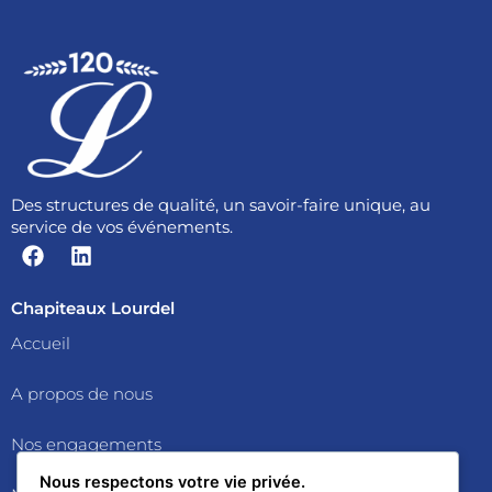
Des structures de qualité, un savoir-faire unique, au
service de vos événements.
F
L
a
i
c
n
e
k
Chapiteaux Lourdel
b
e
Accueil
o
d
o
i
A propos de nous
k
n
Nos engagements
Nous respectons votre vie privée.