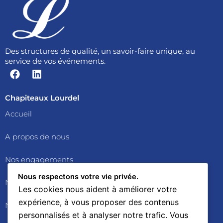
Des structures de qualité, un savoir-faire unique, au
service de vos événements.
F
L
a
i
c
n
e
k
Chapiteaux Lourdel
b
e
Accueil
o
d
o
i
A propos de nous
k
n
Nos engagements
Nous respectons votre vie privée.
Nos services
Les cookies nous aident à améliorer votre
expérience, à vous proposer des contenus
Nos chapiteaux
personnalisés et à analyser notre trafic. Vous