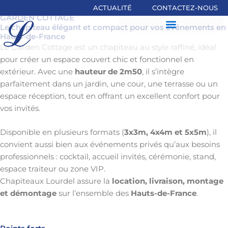
Aller
ACTUALITÉ
CONTACTEZ-NOUS
au
GARDEN COTTAGE
Le chapiteau élégant et compact pour vos événements en
contenu
Hauts-de-France
Le Garden Cottage est un chapiteau au style raffiné, idéal
pour créer un espace couvert chic et fonctionnel en
extérieur. Avec une
hauteur de 2m50
, il s’intègre
parfaitement dans un jardin, une cour, une terrasse ou un
espace réception, tout en offrant un excellent confort pour
vos invités.
Disponible en plusieurs formats (
3x3m, 4x4m et 5x5m
), il
convient aussi bien aux événements privés qu’aux besoins
professionnels : cocktail, accueil invités, cérémonie, stand,
espace traiteur ou zone VIP.
Chapiteaux Lourdel assure la
location, livraison, montage
et démontage
sur l’ensemble des
Hauts-de-France
.