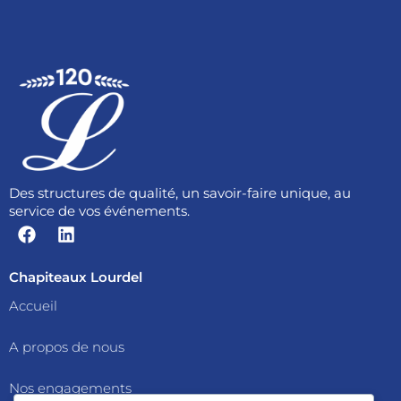
Des structures de qualité, un savoir-faire unique, au
service de vos événements.
F
L
a
i
c
n
e
k
Chapiteaux Lourdel
b
e
Accueil
o
d
o
i
A propos de nous
k
n
Nos engagements