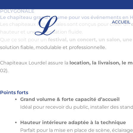
Aller
au
POLYGONALE
Le chapiteau grand volume pour vos événements en 
contenu
ACCUEIL
Les chapiteaux Polygonales sont conçus pour créer un
hauteur et une organisation fluide.
Que ce soit pour un
festival, un concert, un salon, u
solution fiable, modulable et professionnelle.
Chapiteaux Lourdel assure la
location, la livraison, l
02).
Points forts
Grand volume & forte capacité d’accueil
Idéal pour recevoir du public, installer des sta
Hauteur intérieure adaptée à la technique
Parfait pour la mise en place de scène, éclaira