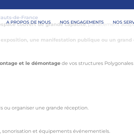
Hauts-de-France
A PROPOS DE NOUS
NOS ENGAGEMENTS
NOS SERV
espace couvert de grande capacité
, parfaitement adap
ne exposition, une manifestation publique ou un gran
e montage et le démontage
de vos structures Polygonale
nds ou organiser une grande réception.
ge, sonorisation et équipements événementiels.