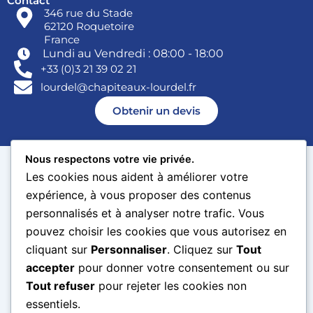
Contact
346 rue du Stade
62120 Roquetoire
France
Lundi au Vendredi : 08:00 - 18:00
+33 (0)3 21 39 02 21
lourdel@chapiteaux-lourdel.fr
Obtenir un devis
Nous respectons votre vie privée.
© Chapiteaux Lourdel 2026 –
Politique de confidentialité
|
Mentions légales
| Site réalisé par
Cleeck SAS
.
Les cookies nous aident à améliorer votre
expérience, à vous proposer des contenus
personnalisés et à analyser notre trafic. Vous
pouvez choisir les cookies que vous autorisez en
cliquant sur
Personnaliser
. Cliquez sur
Tout
accepter
pour donner votre consentement ou sur
Tout refuser
pour rejeter les cookies non
essentiels.