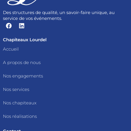
Des structures de qualité, un savoir-faire unique, au
service de vos événements.
F
L
a
i
c
n
e
k
Chapiteaux Lourdel
b
e
Accueil
o
d
o
i
A propos de nous
k
n
Nos engagements
Nos services
Nos chapiteaux
Nos réalisations